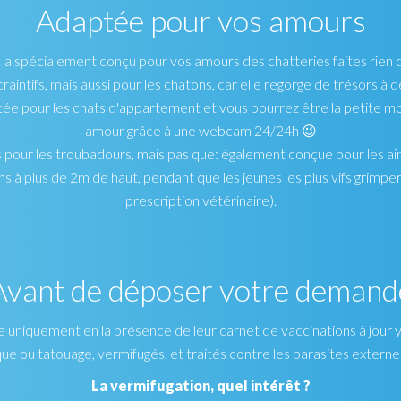
Adaptée pour vos amours
 spécialement conçu pour vos amours des chatteries faites rien 
craintifs, mais aussi pour les chatons, car elle regorge de trésors à
ptée pour les chats d'appartement et vous pourrez être la petite mo
amour grâce à une webcam 24/24h 😉
s pour les troubadours, mais pas que: également conçue pour les ai
 à plus de 2m de haut, pendant que les jeunes les plus vifs grimpero
prescription vétérinaire).
Avant de déposer votre demand
niquement en la présence de leur carnet de vaccinations à jour y co
ue ou tatouage, vermifugés, et traités contre les parasites externes 
La vermifugation, quel intérêt ?