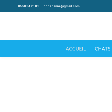
06 50 34 20 83
ccdepanne@gmail.com
ACCUEIL
CHATS