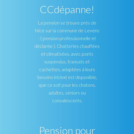
CCdépanne!
La pension se trouve près de
Nice sur la commune de Levens
: ( pension professionnelle et
déclarée ). Chatteries chauffées
et climatisées, avec ponts
suspendus, transats et
cachettes, adaptées à leurs
besoins int/ext est disponible,
que ce soit pour les chatons,
adultes, séniors ou
convalescents.
Pension pour