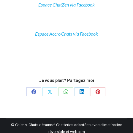
Espace ChatZen via Facebook
Espace Accro'Chats via Facebook
Je vous plaît? Partagez moi
Partager
Partager
Partager
Partager
Partager
sur
sur
sur
sur
sur
Facebook
X
WhatsApp
LinkedIn
Pinterest
© Chiens, Chats dépanne! Chatteries adaptées avec climatisation
réversible et webcam