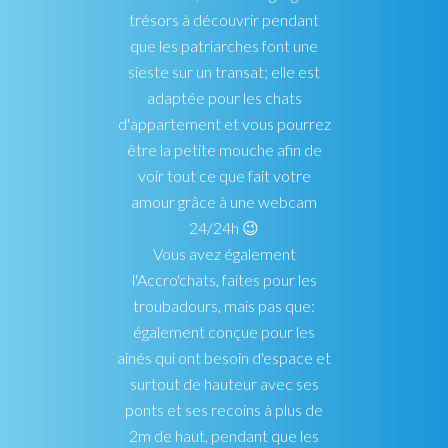
trésors à découvrir pendant
que les patriarches font une
sieste sur un transat; elle est
adaptée pour les chats
d'appartement et vous pourrez
être la petite mouche afin de
voir tout ce que fait votre
amour grâce à une webcam
24/24h 😉
Vous avez également
l'Accro'chats, faites pour les
troubadours, mais pas que:
également conçue pour les
ainés qui ont besoin d'espace et
surtout de hauteur avec ses
ponts et ses recoins à plus de
2m de haut, pendant que les