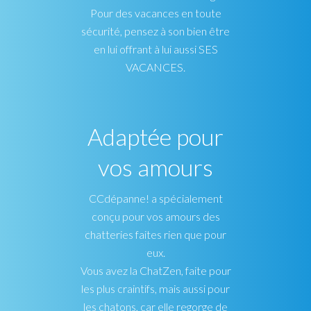
Pour des vacances en toute
sécurité, pensez à son bien être
en lui offrant à lui aussi SES
VACANCES.
Adaptée pour
vos amours
CCdépanne! a spécialement
conçu pour vos amours des
chatteries faites rien que pour
eux.
Vous avez la ChatZen, faite pour
les plus craintifs, mais aussi pour
les chatons, car elle regorge de