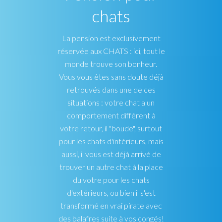
chats
La pension est exclusivement
réservée aux CHATS : ici, tout le
monde trouve son bonheur.
Vous vous êtes sans doute déjà
retrouvés dans une de ces
situations : votre chat a un
comportement différent à
votre retour, il "boude", surtout
pour les chats d'intérieurs, mais
aussi, il vous est déjà arrivé de
trouver un autre chat à la place
du votre pour les chats
d'extérieurs, ou bien il s'est
transformé en vrai pirate avec
des balafres suite à vos congés!